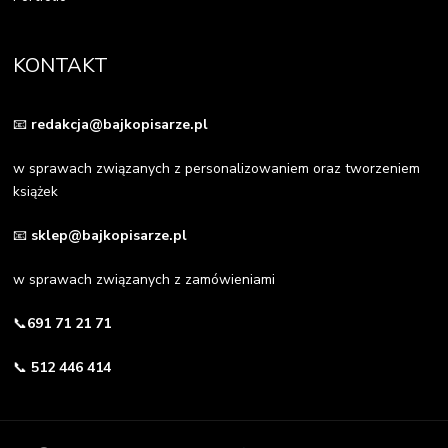
KONTAKT
📧
redakcja@bajkopisarze.pl
w sprawach związanych z personalizowaniem oraz tworzeniem
książek
📧
sklep@bajkopisarze.pl
w sprawach związanych z zamówieniami
📞
691 71 21 71
📞
512 446 414