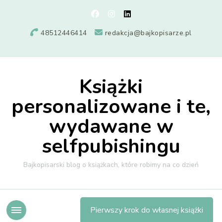
48512446414
redakcja@bajkopisarze.pl
Książki
personalizowane i te,
wydawane w
selfpubishingu
Bajkopisarski blog o książkach, które robimy na co dzień
Pierwszy krok do własnej książki