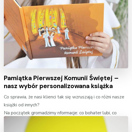
Pamiątka Pierwszej Komunii Świętej –
nasz wybór personalizowana książka
Co sprawia, że nasi klienci tak się wzruszają i co różni nasze
książki od innych?
Na początek gromadzimy nformacje: co bohater lubi, co
czyta, z kim się bawi, czy ma psa albo rybki. Oooo i jakie lubi
ciasto, i jaki sport uprawia. Wszystkie te „dane” posłużą