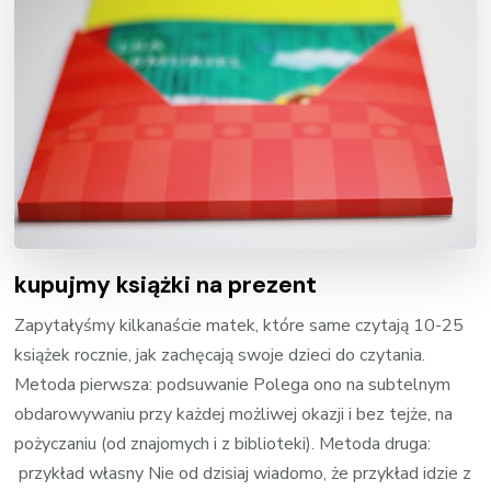
nam do stworzenia niepowtarzalnej wersji opowiadania,
która podkreśli indywidualny charakter prezentu.
kupujmy książki na prezent
Zapytałyśmy kilkanaście matek, które same czytają 10-25
książek rocznie, jak zachęcają swoje dzieci do czytania.
Metoda pierwsza: podsuwanie Polega ono na subtelnym
obdarowywaniu przy każdej możliwej okazji i bez tejże, na
pożyczaniu (od znajomych i z biblioteki). Metoda druga:
przykład własny Nie od dzisiaj wiadomo, że przykład idzie z