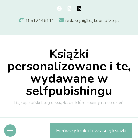
48512446414
redakcja@bajkopisarze.pl
Książki
personalizowane i te,
wydawane w
selfpubishingu
Bajkopisarski blog o książkach, które robimy na co dzień
Pierwszy krok do własnej książki