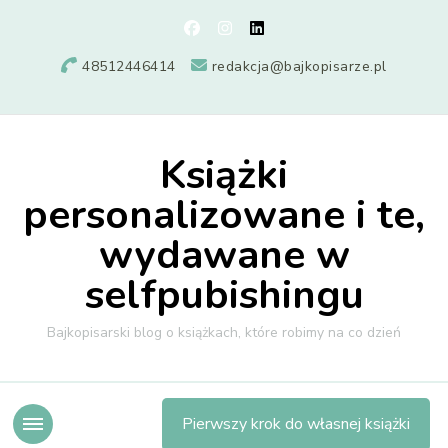
48512446414
redakcja@bajkopisarze.pl
Książki
personalizowane i te,
wydawane w
selfpubishingu
Bajkopisarski blog o książkach, które robimy na co dzień
Pierwszy krok do własnej książki