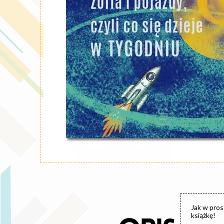
Jak w pros
książkę!