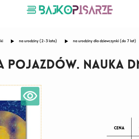
ki
na urodziny (2-3 lata)
na urodziny dla dziewczynki (do 7 lat)
a pojazdów. Nauka d
cena