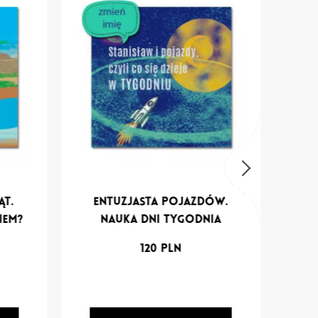
ąt.
Entuzjasta pojazdów.
Żu
iem?
Nauka dni tygodnia
c
120
PLN