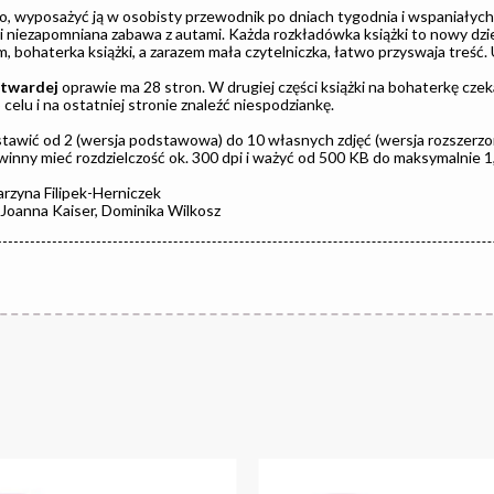
 wyposażyć ją w osobisty przewodnik po dniach tygodnia i wspaniałych 
li niezapomniana zabawa z autami. Każda rozkładówka książki to nowy dzi
, bohaterka książki, a zarazem mała czytelniczka, łatwo przyswaja treść. U
twardej
oprawie ma 28 stron. W drugiej części książki na bohaterkę czek
 celu i na ostatniej stronie znaleźć niespodziankę.
awić od 2 (wersja podstawowa) do 10 własnych zdjęć (wersja rozszerzo
winny mieć rozdzielczość ok. 300 dpi i ważyć od 500 KB do maksymalnie 1
rzyna Filipek-Herniczek
Joanna Kaiser, Dominika Wilkosz