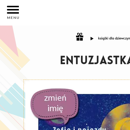
MENU
książki dla dziewczyn
Entuzjastk