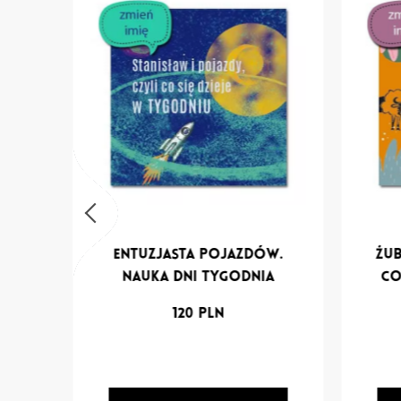
t.
Entuzjasta pojazdów.
Żub
iem?
Nauka dni tygodnia
co
120
PLN