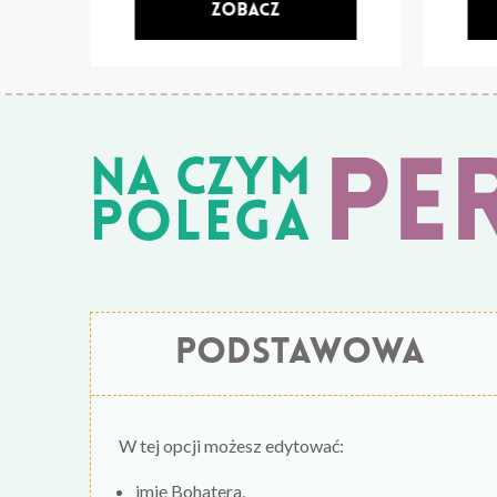
pe
Na czym
polega
PODSTAWOWA
W tej opcji możesz edytować:
imię Bohatera,