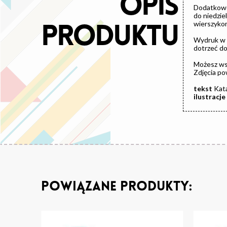
OPIS
Dodatkowo,
do niedzie
wierszykom
PRODUKTU
Wydruk w
dotrzeć do
Możesz wst
Zdjęcia po
tekst
Kata
ilustracje
Powiązane produkty: